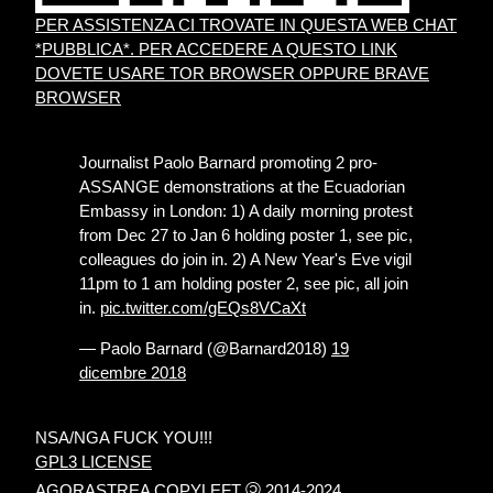
PER ASSISTENZA CI TROVATE IN QUESTA WEB CHAT
*PUBBLICA*. PER ACCEDERE A QUESTO LINK
DOVETE USARE TOR BROWSER OPPURE BRAVE
BROWSER
Journalist Paolo Barnard promoting 2 pro-
ASSANGE demonstrations at the Ecuadorian
Embassy in London: 1) A daily morning protest
from Dec 27 to Jan 6 holding poster 1, see pic,
colleagues do join in. 2) A New Year's Eve vigil
11pm to 1 am holding poster 2, see pic, all join
in.
pic.twitter.com/gEQs8VCaXt
— Paolo Barnard (@Barnard2018)
19
dicembre 2018
NSA/NGA FUCK YOU!!!
GPL3 LICENSE
©
AGORASTREA COPYLEFT
2014-2024