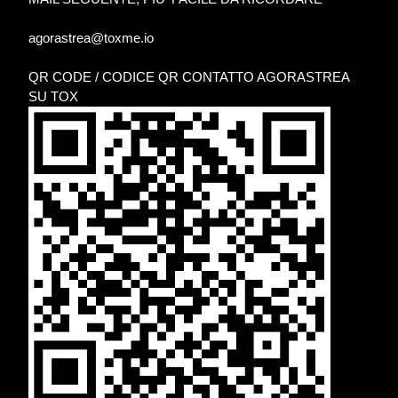
agorastrea@toxme.io
QR CODE / CODICE QR CONTATTO AGORASTREA
SU TOX