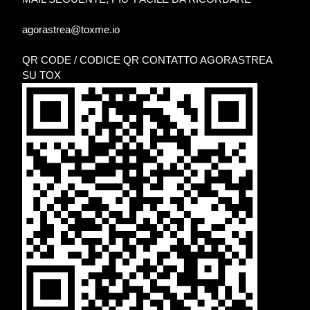
agorastrea@toxme.io
QR CODE / CODICE QR CONTATTO AGORASTREA
SU TOX