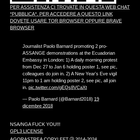
PER ASSISTENZA CI TROVATE IN QUESTA WEB CHAT
*PUBBLICA*. PER ACCEDERE A QUESTO LINK
DOVETE USARE TOR BROWSER OPPURE BRAVE
BROWSER
Journalist Paolo Barnard promoting 2 pro-
ASSANGE demonstrations at the Ecuadorian
Embassy in London: 1) A daily morning protest
from Dec 27 to Jan 6 holding poster 1, see pic,
colleagues do join in. 2) A New Year's Eve vigil
11pm to 1 am holding poster 2, see pic, all join
in.
pic.twitter.com/gEQs8VCaXt
— Paolo Barnard (@Barnard2018)
19
dicembre 2018
NSA/NGA FUCK YOU!!!
GPL3 LICENSE
©
AGORASTREA COPYLEFT
2014-2024